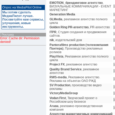
EMOTION_брендинговое агентство
,
ВИЗУАЛЬНЫЕ КОММУНИКАЦИИ - EVENT
Опрос на MediaPilot Online
МАРКЕТИНГ
Мы хотим сделать
Generation Media
МедиаПилот лучше.
GLMedia
, рекламное агентство полного
Посоветуйте нам сервисы,
цикла
улучшения, новые
инструменты.
Golden Ring PR-агентство
, PR-агентство
ITPR
, Студия создания и продвижения
Реклама
сайтов.
Error: Cache dir: Permission
nik
, издательский дом
denied!
Panterafilms production (телекомпания
Пантера)
, Производство рекламных
роликов
PlayVista
, Рекламное агентство полного
цикла
Project FX
, рекламное агентство
Quality Brand Service
, рекламное
агентство
RWS-media
, Рекламное агентство.
Реклама на объектах ОАО РЖД
SV Production
, производство видео
рекламы
VictoryMediaGroup
Vodan First
, Творческий проект о
Росcийском шоу бизнесе
Агава
, рекламно-производственная
компания
Агентство маркетинговых коммуникаций