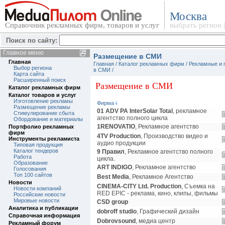
Москва
Справочник рекламных фирм, товаров и услуг
выбрать регион
Поиск по сайту:
Главное меню
Размещение в СМИ
Главная
Главная
/
Каталог рекламных фирм
/ Рекламные и
Выбор региона
в СМИ
/
Карта сайта
Расширенный поиск
Размещение в СМИ
Каталог рекламных фирм
Каталог товаров и услуг
Изготовление рекламы
Фирма
Размещение рекламы
01 ADV РА InterSolar Total
, рекламное
Стимулирование сбыта
агентство полного цикла
Обордование и материалы
1RENOVATIO
, Рекламное агентство
Портфолио рекламных
фирм
4TV Production
, Производство видео и
Инструменты рекламиста
аудио продукции
Типовая продукция
Каталог тендеров
9 Правил
, Рекламное агентство полного
Работа
цикла.
Образование
ART INDIGO
, Рекламное агентство
Голосования
Топ 100 сайтов
Best Media
, Рекламное Агентство
Новости
CINEMA-CITY Ltd. Production
, Съемка на
Новости компаний
RED EPIC - реклама, кино, клипы, фильмы
Российские новости
Мировые новости
CSD group
Аналитика и публикации
dobroff studio
, Графический дизайн
Справочная информация
Dobrovsound
, медиа центр
Рекламный форум